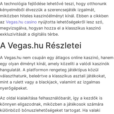
A technológia fejlődése lehetővé teszi, hogy otthonunk
kényelméből élvezzük a szerencsejáték izgalmát,
miközben hiteles kaszinóélményt kínál. Ebben a cikkben
az
Vegas.hu casino
nyújtotta lehetőségekről lesz szó,
megvizsgálva, hogyan hozza el a klasszikus kaszinó
exkluzivitását a digitális térbe.
A Vegas.hu Részletei
A Vegas.hu nem csupán egy átlagos online kaszinó, hanem
egy olyan élményt kínál, amely közelíti a valódi kaszinók
hangulatát. A platformon rengeteg játéktípus közül
választhatunk, beleértve a klasszikus asztali játékokat,
mint a rulett vagy a blackjack, valamint az izgalmas
nyerőgépeket.
Az oldal kialakítása felhasználóbarát, így a kezdők is
könnyen eligazodnak, miközben a játékosok számára
különböző bónuszlehetőségeket tartogat. Ha valaki