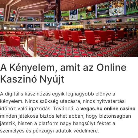
A Kényelem, amit az Online
Kaszinó Nyújt
A digitális kaszinózás egyik legnagyobb előnye a
kényelem. Nincs szükség utazásra, nincs nyitvatartási
időhöz való igazodás. Továbbá, a
vegas.hu online casino
minden játékosa biztos lehet abban, hogy biztonságban
játszik, hiszen a platform nagy hangsúlyt fektet a
személyes és pénzügyi adatok védelmére.