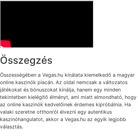
Összegzés
Összességében a Vegas.hu kínálata kiemelkedő a magyar
online kaszinók piacán. Az oldal nemcsak a változatos
játékokat és bónuszokat kínálja, hanem egy minden
tekintetben kielégítő élményt, ami miatt elmondható, hogy
az online kaszinók kedvelőinek érdemes kipróbálnia. Ha
valaki szeretne otthonról élvezni egy autentikus
kaszinóhangulatot, akkor a Vegas.hu az egyik legjobb
választás.