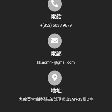
電話
+(852) 6038 9679
電郵
kk.admhk@gmail.com
地址
九龍黃大仙睦鄰街8號現崇山3A座33樓D室