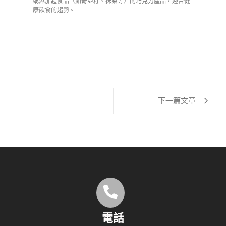
或添加超食品（如奇亞籽、抹茶等）的巧克力產品，迎合健
康飲食的趨勢。
下一篇文章
電話