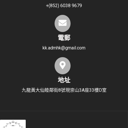
+(852) 6038 9679
電郵
kk.admhk@gmail.com
地址
九龍黃大仙睦鄰街8號現崇山3A座33樓D室