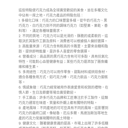
這些特點使巧克力成為全球廣受歡迎的美食，並在多種文化
中佔有一席之地。巧克力產品的特點包括：
1. 多樣化口味：巧克力的口味豐富多樣，從牛奶巧克力、黑
巧克力、白巧克力到不同的調味巧克力（如堅果、果乾、香
料等），滿足各種味蕾需求。
2. 不同的質地：巧克力可以是光滑的、酥脆的或柔軟的，這
取決於其製作工藝及原料，消費者可以根據個人偏好選擇。
3. 高能量來源：巧克力含有較高的卡路里，主要來自糖和脂
肪，提供即時能量，是許多人喜愛的零食選擇。
4. 營養成分：高品質的黑巧克力含有可可多酚，具有抗氧化
特性，可能對心血管健康有益；某些巧克力還添加了膳食纖
維和維生素。
5. 多用途性：巧克力可以用作零食、甜點材料或烘焙食材，
適合各種食用方式，如巧克力棒、巧克力飲品、巧克力蛋糕
等。
6. 情感象徵：巧克力經常被用作表達愛意和祝賀的禮物，在
情人節、生日及節慶等場合廣受歡迎。
7. 手工藝品：許多巧克力品牌和工匠專注於手工製作，這類
巧克力通常在味道、質量和外觀上都有獨特的特點。
8. 產地風味：不同產地的可可豆具有不同的風味，這影響到
巧克力的最終口感。像秘魯、厄瓜多爾、馬達加斯加等地生
產的巧克力常展現獨特的風土特徵。
9. 健康文化：隨著健康意識的提高，市場上出現了許多低糖