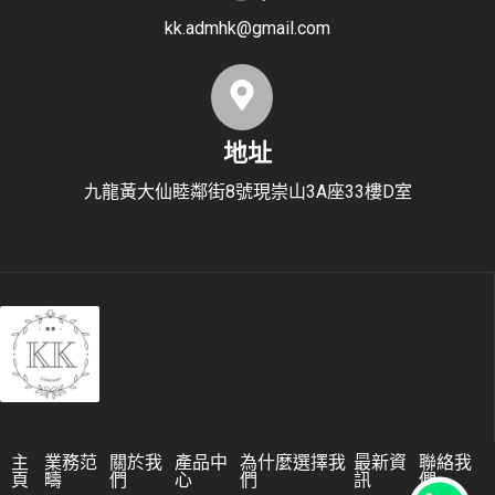
kk.admhk@gmail.com
地址
九龍黃大仙睦鄰街8號現崇山3A座33樓D室
主
業務范
關於我
產品中
為什麼選擇我
最新資
聯絡我
頁
疇
們
心
們
訊
們