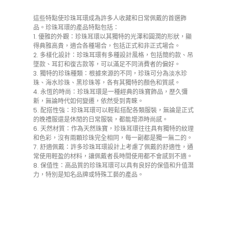
這些特點使珍珠耳環成為許多人收藏和日常佩戴的首選飾
品。珍珠耳環的產品特點包括：
1. 優雅的外觀：珍珠耳環以其獨特的光澤和圓潤的形狀，顯
得典雅高貴，適合各種場合，包括正式和非正式場合。
2. 多樣化設計：珍珠耳環有多種設計風格，包括簡約款、吊
墜款、耳釘和復古款等，可以滿足不同消費者的偏好。
3. 獨特的珍珠種類：根據來源的不同，珍珠可分為淡水珍
珠、海水珍珠、黑珍珠等，各有其獨特的顏色和質感。
4. 永恆的時尚：珍珠耳環是一種經典的珠寶飾品，歷久彌
新，無論時代如何變遷，依然受到青睞。
5. 配搭性強：珍珠耳環可以輕鬆搭配各類服裝，無論是正式
的晚禮服還是休閒的日常服裝，都能增添時尚感。
6. 天然材質：作為天然珠寶，珍珠耳環往往具有獨特的紋理
和色彩，沒有兩顆珍珠完全相同，每一副都是獨一無二的。
7. 舒適佩戴：許多珍珠耳環設計上考慮了佩戴的舒適性，通
常使用輕盈的材料，讓佩戴者長時間使用都不會感到不適。
8. 保值性：高品質的珍珠耳環可以具有良好的保值和升值潛
力，特別是知名品牌或特殊工藝的產品。